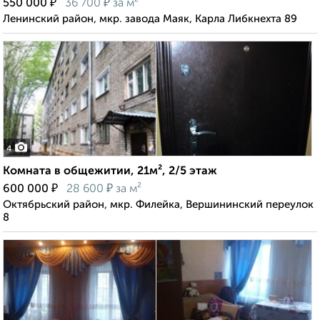
₽
₽
550 000
36 700
за м²
Ленинский район, мкр. завода Маяк, Карла Либкнехта 89
4
Комната в общежитии, 21м², 2/5 этаж
₽
₽
600 000
28 600
за м²
Октябрьский район, мкр. Филейка, Вершининский переулок
8