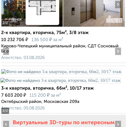
‹
›
2
/2
2-к квартира, вторичка, 75м², 3/8 этаж
₽
₽
10 232 706
136 500
за м²
Кирово-Чепецкий муниципальный район, СДТ Сосновый
‹
›
Бор
Агентство, 03.08.2026
3-к квартира, вторичка, 66м², 10/17 этаж
₽
₽
7 603 200
115 200
за м²
Октябрьский район, Московская 209а
Агентство, 05.08.2026
2
/2
Виртуальные 3D-туры по интересным
‹
›