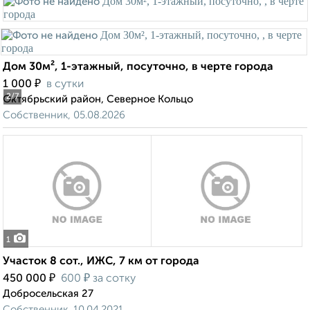
Дом 30м², 1-этажный, посуточно, в черте города
₽
1 000
в сутки
2
/7
Октябрьский район, Северное Кольцо
Собственник, 05.08.2026
1
Участок 8 сот., ИЖС, 7 км от города
₽
₽
450 000
600
за сотку
Добросельская 27
Собственник, 10.04.2021