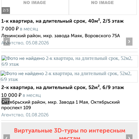
2
/3
1-к квартира, на длительный срок, 40м², 2/5 этаж
₽
7 000
в месяц
Ленинский район, мкр. завода Маяк, Воровского 75А
‹
›
Агентство, 05.08.2026
2-к квартира, на длительный срок, 52м², 6/9 этаж
₽
10 000
в месяц
2
/7
Октябрьский район, мкр. Завода 1 Мая, Октябрьский
проспект 109
Агентство, 01.08.2026
Виртуальные 3D-туры по интересным
‹
›
местам