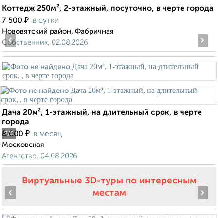
Коттедж 250м², 2-этажный, посуточно, в черте города
₽
7 500
в сутки
Нововятский район, Фабричная
‹
›
Собственник, 02.08.2026
Дача 20м², 1-этажный, на длительный срок, в черте
города
₽
8 000
в месяц
2
/3
Московская
Агентство, 04.08.2026
Виртуальные 3D-туры по интересным
‹
›
местам