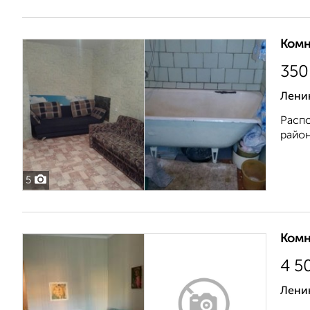
Комн
35
Ленин
Распо
район
5
Комн
4 5
Ленин