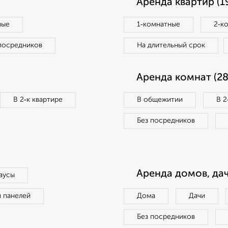
Аренда квартир (1
ные
1‑комнатные
2‑к
посредников
На длительный срок
Аренда комнат (28
В 2‑к квартире
В общежитии
В 2
Без посредников
Аренда домов, дач
аусы
п панелей
Дома
Дачи
Без посредников