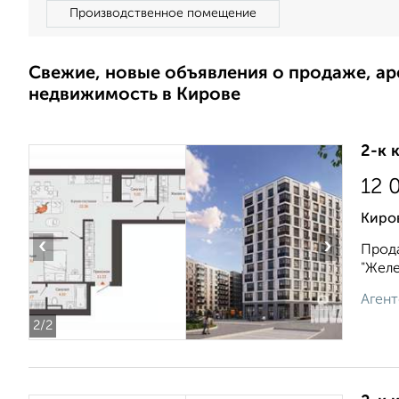
Производственное помещение
Свежие, новые объявления о продаже, а
недвижимость в Кирове
2-к 
12 
Киро
‹
›
Прода
"Желе
Агент
2
/2