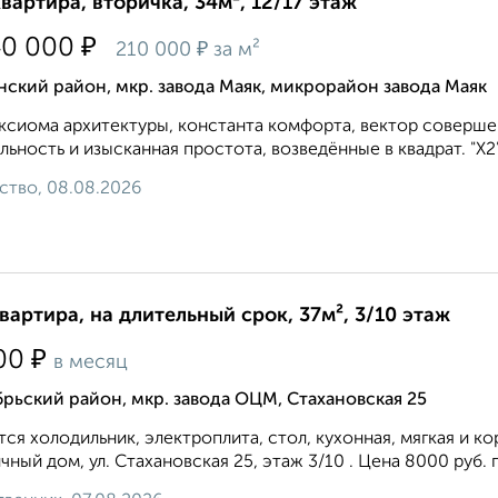
квартира, вторичка, 34м², 12/17 этаж
₽
40 000
₽
210 000
за м²
ский район, мкр. завода Маяк, микрорайон завода Маяк
ксиома архитектуры, константа комфорта, вектор соверше
льность и изысканная простота, возведённые в квадрат. "Х2" 
ство, 08.08.2026
квартира, на длительный срок, 37м², 3/10 этаж
₽
00
в месяц
рьский район, мкр. завода ОЦМ, Стахановская 25
ся холодильник, электроплита, стол, кухонная, мягкая и к
чный дом, ул. Стахановская 25, этаж 3/10 . Цена 8000 руб. 