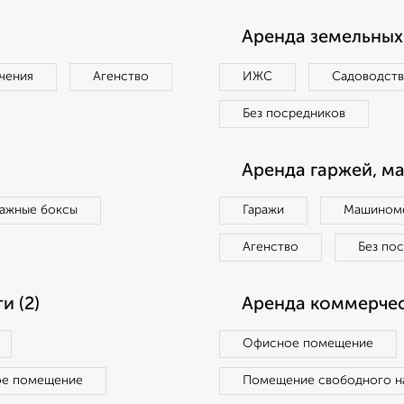
Аренда земельных 
чения
Агенство
ИЖС
Садоводст
Без посредников
Аренда гаржей, м
ражные боксы
Гаражи
Машиноме
Агенство
Без по
 (2)
Аренда коммерчес
Офисное помещение
ое помещение
Помещение свободного н