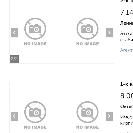
2-к 
7 1
Ленин
‹
›
Это а
стаби
Агент
2
/2
1-к 
8 0
Октяб
‹
›
Имеет
кирпи