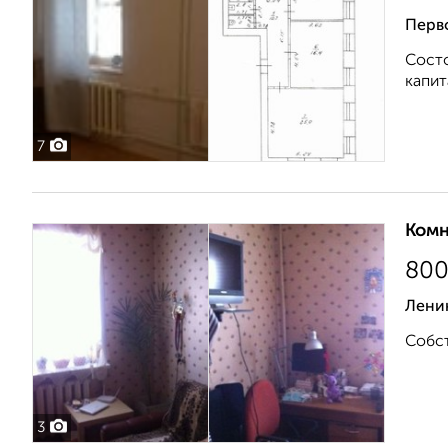
Перв
Состо
капит
7
Комн
80
Ленин
Собст
3