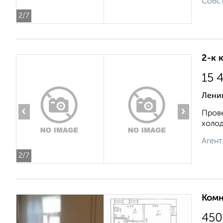
Собст
2
/7
2-к 
15 
Лени
‹
›
Прове
холод
Агент
2
/7
Комн
450