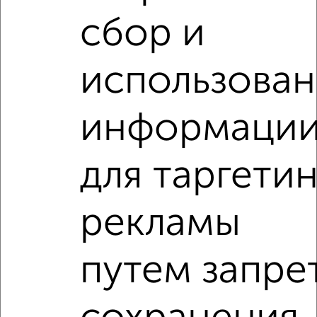
‹
›
сбор и
2
/4
использова
2-к квартира, на длительный срок, 50м², 4/9 этаж
₽
9 000
в месяц
информаци
Ленинский район, мкр. завода Маяк, Молодой Гвардии 84А
Агентство, 07.08.2026
для таргетин
2-к квартиры
Поиск по схожим параметрам:
рекламы
Первомайский район
микрорайон Центральный Рынок
на улице Володарского
С холодильником
путем запре
С мебелью
Со стиральной машиной
С бытовой техникой
С телевизором