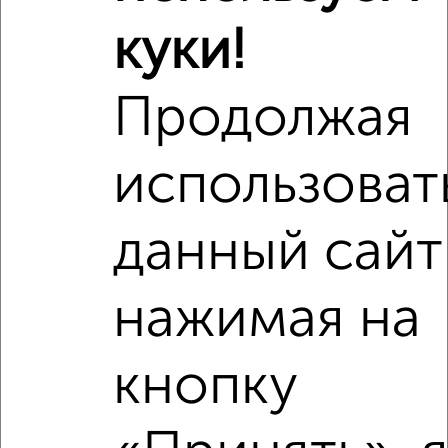
Недалеко от Володарского 162 с ценой ниже
куки!
Продолжая
‹
›
использоват
2
/7
данный сайт
2-к квартира, на длительный срок, 36м², 12/23 этаж
₽
10 000
в месяц
Первомайский район, Володарского 157
нажимая на
Агентство, 08.08.2026
кнопку
‹
›