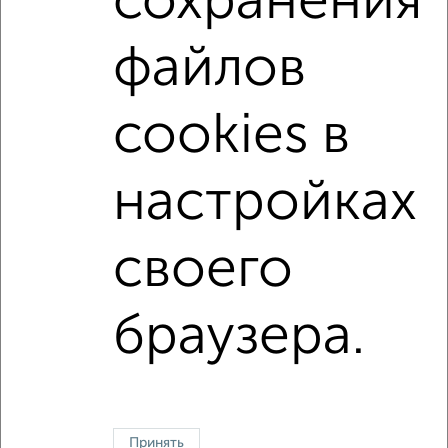
сохранения
С интернетом
Можно с ребенком
файлов
Можно с животными
с хорошим ремонтом
не первый этаж
не последний этаж
cookies в
в малоэтажном доме
с балконом
с центральным отоплением
Цена до 12 000 в мес.
настройках
площадью до 50 м²
своего
↑ НАВЕРХ К МЕНЮ
Однокомнатные
Двухкомнатные
3‑комнатные
Квартиры студии
браузера.
Без посредников
На длительный срок
На сутки
Без мебели
Контакты
Политика конфиденциальности
Пользовательское соглашение
Киров, улица Московская 25г
© 2015–2026
Сайт-доска объявлений недвижимости
О проекте
Принять