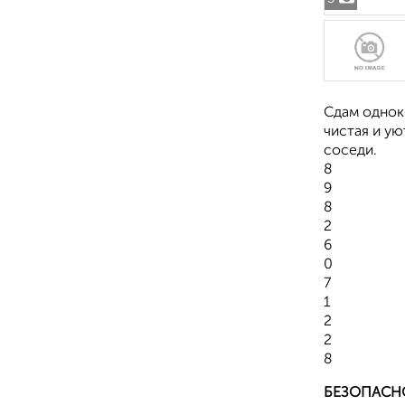
Сдам однок
чистая и ую
соседи.
8
9
8
2
6
0
7
1
2
2
8
БЕЗОПАСН