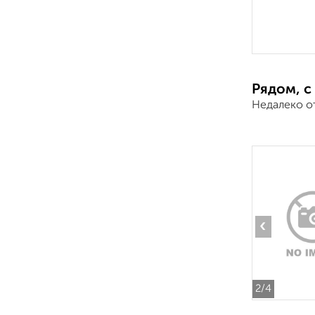
Рядом, с
Недалеко о
‹
2
/4