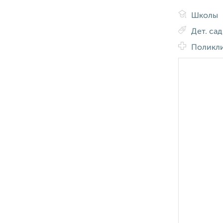
Школы
Дет. са
Поликл