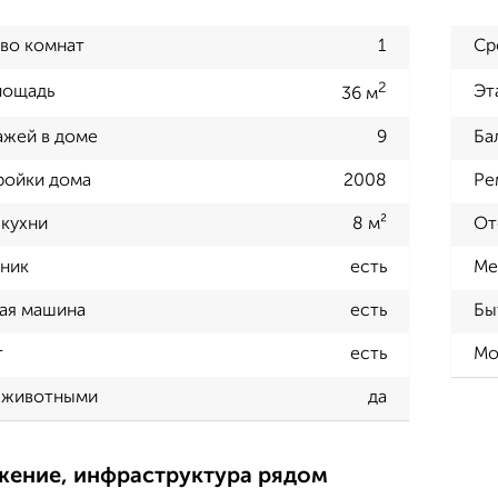
во комнат
1
Ср
2
лощадь
Эт
36 м
ажей в доме
9
Ба
ройки дома
2008
Ре
кухни
8 м²
От
ник
есть
Ме
ая машина
есть
Бы
т
есть
Мо
 животными
да
жение, инфраструктура рядом