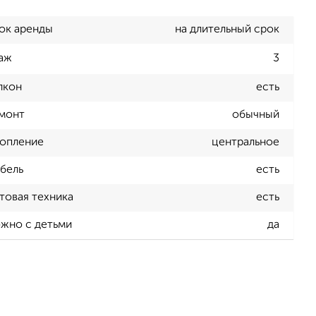
ок аренды
на длительный срок
аж
3
лкон
есть
монт
обычный
опление
центральное
бель
есть
товая техника
есть
жно с детьми
да