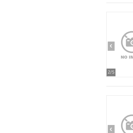
‹
2
/5
‹