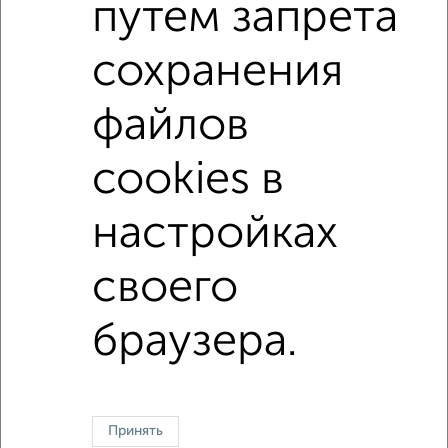
путем запрета
Агентство, 05.08.2026
сохранения
1 / 1
файлов
↑ НАВЕРХ К МЕНЮ
cookies в
Однокомнатные
Двухкомнатные
3‑комнатные
Квартиры студии
Без посредников
На длительный срок
На сутки
Без мебели
настройках
Контакты
Политика конфиденциальности
своего
Пользовательское соглашение
Киров, улица Московская 25г
© 2015–2026
Сайт-доска объявлений недвижимости
О проекте
Реклама на портале
Новости
Статьи
Блог
Риэлторы
Агентства
браузера.
Застройщики
Ипотечный калькулятор
Консультации по недвижимости
Разместить объявление
Скачать приложение
Соцсети (vk.com | t.me | dzen.ru)
Принять