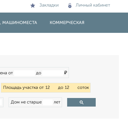
Закладки
Личный кабинет
И, МАШИНОМЕСТА
КОММЕРЧЕСКАЯ
₽
ена от
до
Площадь участка от
до
соток
Дом не старше
лет