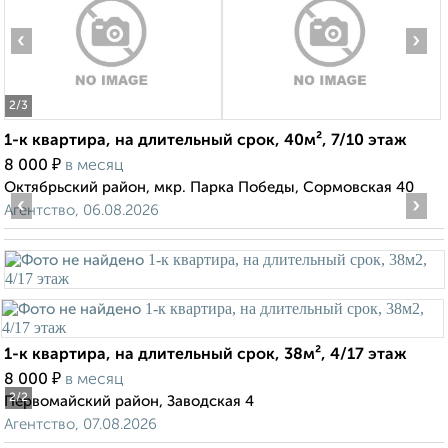
‹
›
2
/3
1-к квартира, на длительный срок, 40м², 7/10 этаж
₽
8 000
в месяц
Октябрьский район, мкр. Парка Победы, Сормовская 40
‹
›
Агентство, 06.08.2026
1-к квартира, на длительный срок, 38м², 4/17 этаж
₽
8 000
в месяц
2
/2
Первомайский район, Заводская 4
Агентство, 07.08.2026