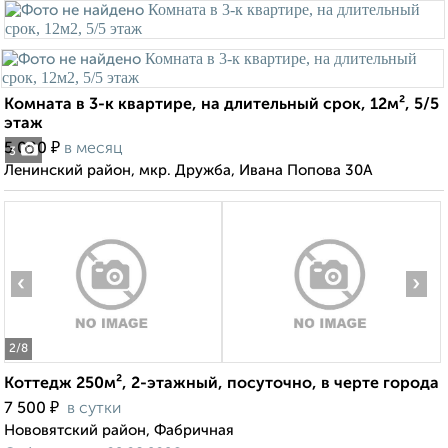
Комната в 3-к квартире, на длительный срок, 12м², 5/5
этаж
₽
5 000
в месяц
3
Ленинский район, мкр. Дружба, Ивана Попова 30А
‹
›
2
/8
Коттедж 250м², 2-этажный, посуточно, в черте города
₽
7 500
в сутки
Нововятский район, Фабричная