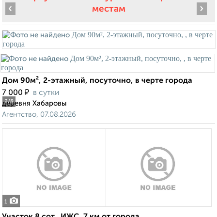
‹
›
местам
Дом 90м², 2-этажный, посуточно, в черте города
₽
7 000
в сутки
2
/8
деревня Хабаровы
Агентство, 07.08.2026
1