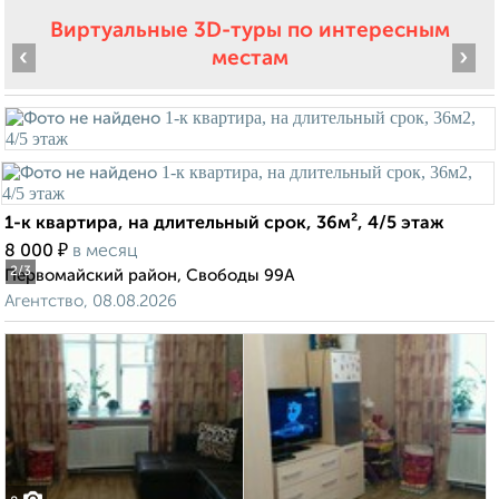
Виртуальные 3D-туры по интересным
‹
›
местам
1-к квартира, на длительный срок, 36м², 4/5 этаж
₽
8 000
в месяц
2
/3
Первомайский район, Свободы 99А
Агентство, 08.08.2026