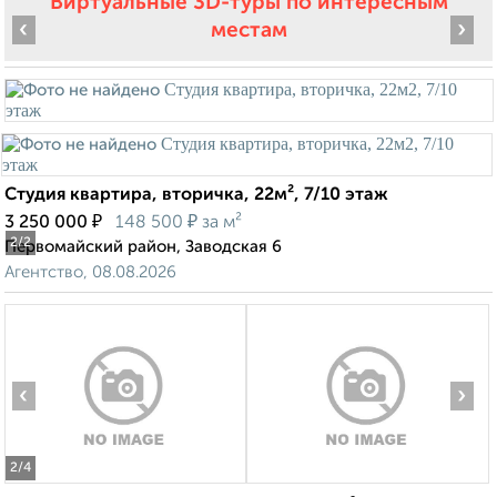
Виртуальные 3D-туры по интересным
‹
›
местам
Студия квартира, вторичка, 22м², 7/10 этаж
₽
₽
3 250 000
148 500
за м²
2
/2
Первомайский район, Заводская 6
Агентство, 08.08.2026
‹
›
2
/4