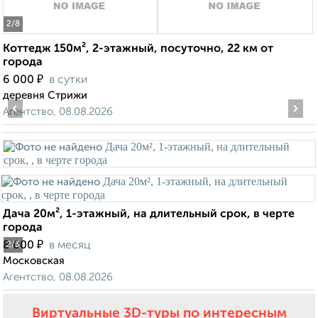
2
/8
Коттедж 150м², 2-этажный, посуточно, 22 км от
города
₽
6 000
в сутки
деревня Стрижи
‹
›
Агентство, 08.08.2026
Дача 20м², 1-этажный, на длительный срок, в черте
города
₽
8 000
в месяц
2
/3
Московская
Агентство, 08.08.2026
Виртуальные 3D-туры по интересным