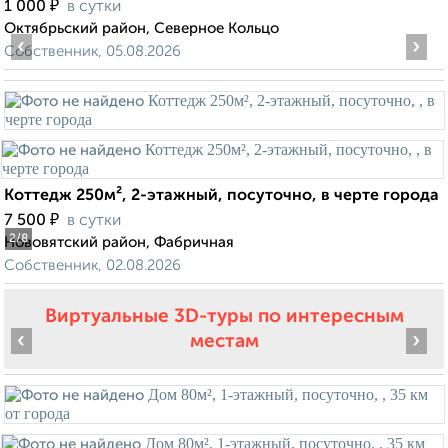
₽
1 000
в сутки
Октябрьский район, Северное Кольцо
‹
›
Собственник, 05.08.2026
Коттедж 250м², 2-этажный, посуточно, в черте города
₽
7 500
в сутки
2
/8
Нововятский район, Фабричная
Собственник, 02.08.2026
Виртуальные 3D-туры по интересным
‹
›
местам