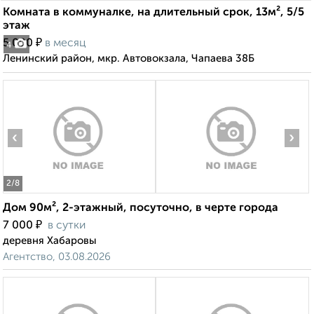
Комната в коммуналке, на длительный срок, 13м², 5/5
этаж
₽
5 000
в месяц
4
Ленинский район, мкр. Автовокзала, Чапаева 38Б
‹
›
2
/8
Дом 90м², 2-этажный, посуточно, в черте города
₽
7 000
в сутки
деревня Хабаровы
Агентство, 03.08.2026