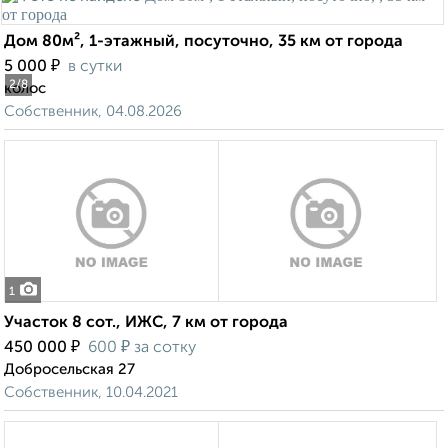
Дом 80м², 1-этажный, посуточно, 35 км от города
₽
5 000
в сутки
2
/8
колос
Собственник, 04.08.2026
1
Участок 8 сот., ИЖС, 7 км от города
₽
₽
450 000
600
за сотку
Добросельская 27
Собственник, 10.04.2021