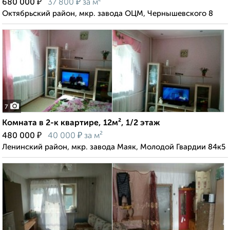
₽
₽
680 000
37 800
за м²
Октябрьский район, мкр. завода ОЦМ, Чернышевского 8
7
Комната в 2-к квартире, 12м², 1/2 этаж
₽
₽
480 000
40 000
за м²
Ленинский район, мкр. завода Маяк, Молодой Гвардии 84к5