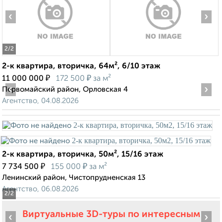
‹
›
2
/2
2-к квартира, вторичка, 64м², 6/10 этаж
₽
₽
11 000 000
172 500
за м²
‹
›
Первомайский район, Орловская 4
Агентство, 04.08.2026
2-к квартира, вторичка, 50м², 15/16 этаж
₽
₽
7 734 500
155 000
за м²
Ленинский район, Чистопрудненская 13
Агентство, 06.08.2026
2
/2
Виртуальные 3D-туры по интересным
‹
›