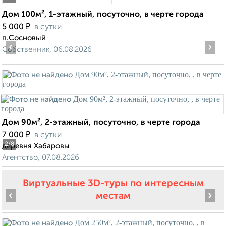
Дом 100м², 1-этажный, посуточно, в черте города
₽
5 000
в сутки
п.Сосновый
‹
›
Собственник, 06.08.2026
Дом 90м², 2-этажный, посуточно, в черте города
₽
7 000
в сутки
2
/8
деревня Хабаровы
Агентство, 07.08.2026
Виртуальные 3D-туры по интересным
‹
›
местам