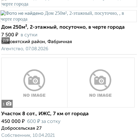
Дом 250м², 2-этажный, посуточно, в черте города
₽
7 500
в сутки
2
/8
Нововятский район, Фабричная
Агентство, 07.08.2026
1
Участок 8 сот., ИЖС, 7 км от города
₽
₽
450 000
600
за сотку
Добросельская 27
Собственник, 10.04.2021