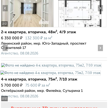
‹
›
2
/2
2-к квартира, вторичка, 48м², 4/9 этаж
₽
₽
6 350 000
132 300
за м²
Ленинский район, мкр. Юго-Западный, проспект
‹
›
Строителей 17
Агентство, 08.08.2026
4-к квартира, вторичка, 75м², 7/10 этаж
₽
₽
5 700 000
75 600
за м²
Октябрьский район, мкр. Филейка, Сутырина 1
Агентство, 08.08.2026
2
/2