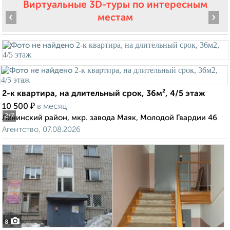
Виртуальные 3D-туры по интересным
‹
›
местам
2-к квартира, на длительный срок, 36м², 4/5 этаж
₽
10 500
в месяц
2
/7
Ленинский район, мкр. завода Маяк, Молодой Гвардии 46
Агентство, 07.08.2026
8