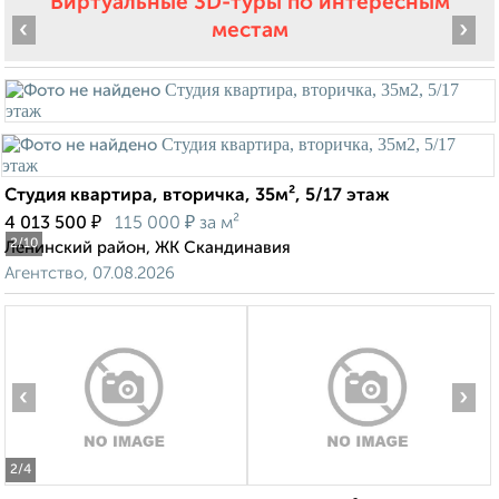
Виртуальные 3D-туры по интересным
‹
›
местам
Студия квартира, вторичка, 35м², 5/17 этаж
₽
₽
4 013 500
115 000
за м²
2
/10
Ленинский район, ЖК Скандинавия
Агентство, 07.08.2026
‹
›
2
/4