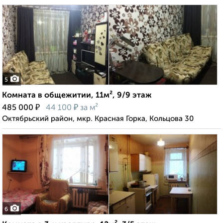
5
Комната в общежитии, 11м², 9/9 этаж
₽
₽
485 000
44 100
за м²
Октябрьский район, мкр. Красная Горка, Кольцова 30
6