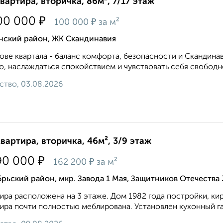
квартира, вторичка, 86м², 7/17 этаж
₽
00 000
₽
100 000
за м²
нский район, ЖК Скандинавия
ове квартала - баланс комфорта, безопасности и Скандина
ю, наслаждаться спокойствием и чувствовать себя свободно
ство, 03.08.2026
квартира, вторичка, 46м², 3/9 этаж
₽
90 000
₽
162 200
за м²
рьский район, мкр. Завода 1 Мая, Защитников Отечества 
ира расположена на 3 этаже. Дом 1982 года постройки, кир
ира почти полностью меблирована. Установлен кухонный гар