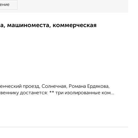
ение
ма, машиноместа, коммерческая
уденческий проезд, Солнечная, Романа Ердякова,
еннику достанется: ** три изолированные ком...