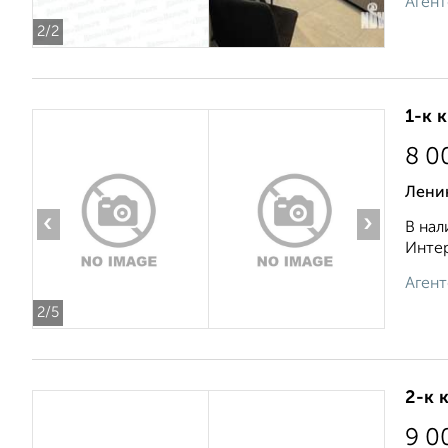
Агент
2
/2
1-к 
8 0
Ленин
‹
›
В нал
Интер
Агент
2
/5
2-к 
9 0