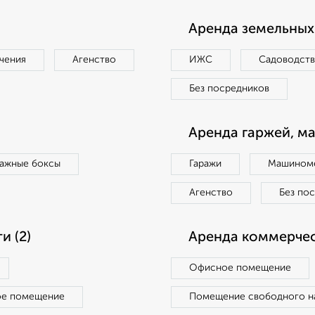
Аренда земельных 
чения
Агенство
ИЖС
Садоводст
Без посредников
Аренда гаржей, м
ражные боксы
Гаражи
Машиноме
Агенство
Без по
 (2)
Аренда коммерчес
Офисное помещение
ое помещение
Помещение свободного н