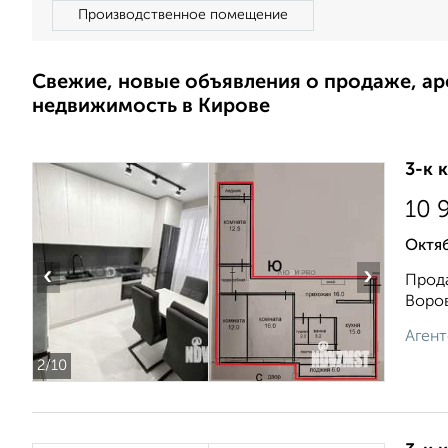
Производственное помещение
Свежие, новые объявления о продаже, а
недвижимость в Кирове
3-к 
10 
Октяб
‹
›
Прода
Воров
Агент
2
/10