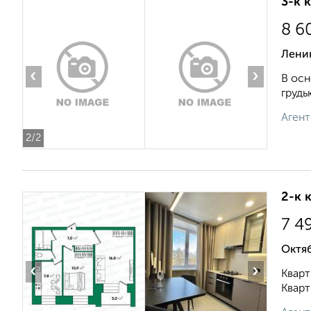
3-к 
8 6
Лени
‹
›
В осн
грудь
Агент
2
/2
2-к 
7 4
Октяб
‹
›
Кварт
Кварт