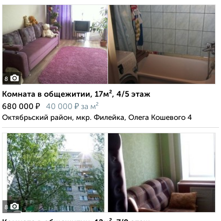
8
Комната в общежитии, 17м², 4/5 этаж
₽
₽
680 000
40 000
за м²
Октябрьский район, мкр. Филейка, Олега Кошевого 4
8