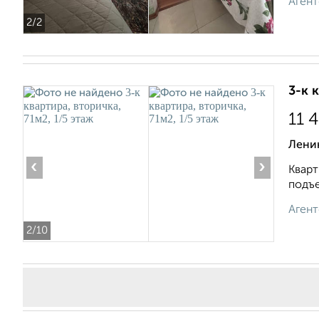
Агент
2
/2
3-к 
11 
Ленин
‹
›
Кварт
подъе
Агент
2
/10