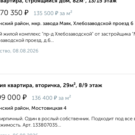
квартира, строящийся дом, 82м², 13/15 этаж
₽
070 350
₽
135 500
за м²
ский район, мкр. завода Маяк, Хлебозаводской проезд 6
 жилой комплекс "пр-д Хлебозаводской" от застройщика "М
заводской проезд, д.6...
ство, 08.08.2026
ия квартира, вторичка, 29м², 8/9 этаж
₽
99 000
₽
136 400
за м²
нский район, Мостовицкая 4
ирпичный. Один в рослый собственник. Подходит под все 
жимость. Арт. 133807035...