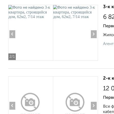
3-к 
6 8
Перв
‹
›
Жилой
Агент
2
/1
2-к 
12 
Перв
‹
›
Все ф
кабель