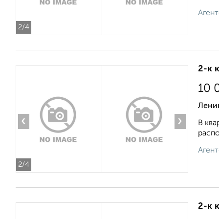
Агент
2
/4
2-к 
10 
Ленин
‹
›
В ква
распо
Агент
2
/4
2-к 