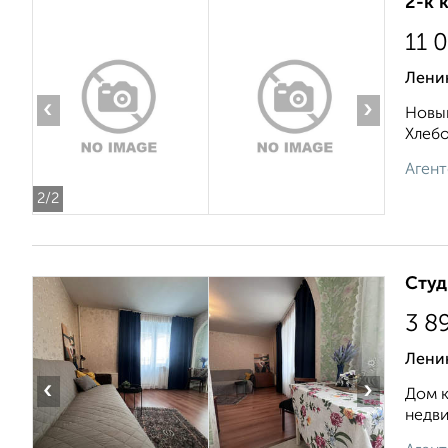
2-к 
11 
Ленин
‹
›
Новый
Хлебо
Агент
2
/2
Студ
3 8
Лени
‹
›
Дом к
недви