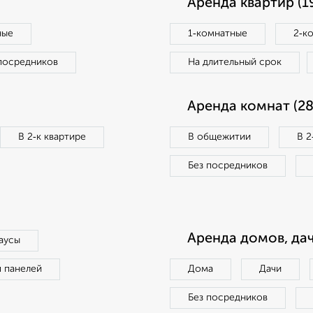
Аренда квартир (1
ные
1‑комнатные
2‑к
посредников
На длительный срок
Аренда комнат (28
В 2‑к квартире
В общежитии
В 2
Без посредников
Аренда домов, дач
аусы
п панелей
Дома
Дачи
Без посредников