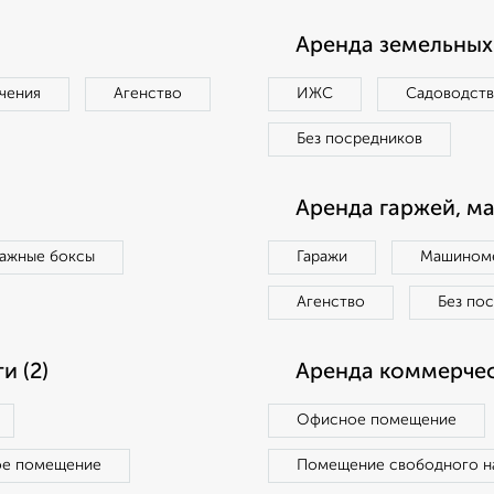
Аренда земельных 
чения
Агенство
ИЖС
Садоводст
Без посредников
Аренда гаржей, м
ражные боксы
Гаражи
Машиноме
Агенство
Без по
 (2)
Аренда коммерчес
Офисное помещение
ое помещение
Помещение свободного н