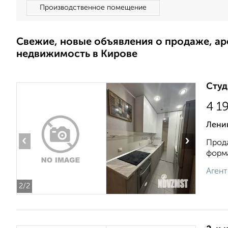
Производственное помещение
Свежие, новые объявления о продаже, а
недвижимость в Кирове
Студ
4 1
Лени
‹
›
Прода
форма
Агент
2
/2